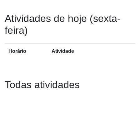
Atividades de hoje (sexta-
feira)
Horário
Atividade
Todas atividades
Anterior="true">
Anterior
Próxi