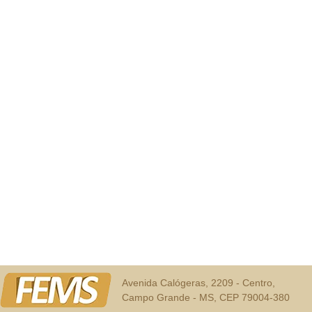
Avenida Calógeras, 2209 - Centro,
Campo Grande - MS, CEP 79004-380