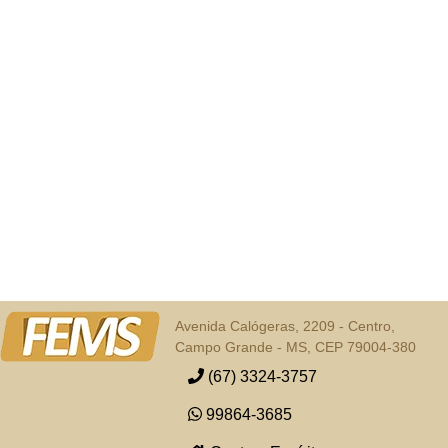
Avenida Calógeras, 2209 - Centro,
Campo Grande - MS, CEP 79004-380
(67) 3324-3757
99864-3685