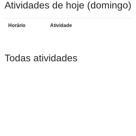
Atividades de hoje (domingo)
Horário
Atividade
Todas atividades
Anterior="true">
Anterior
Próxi