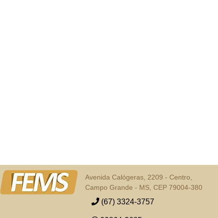
Avenida Calógeras, 2209 - Centro,
Campo Grande - MS, CEP 79004-380
(67) 3324-3757