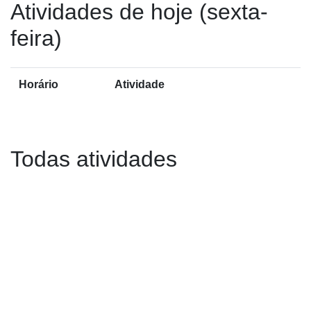
Atividades de hoje (sexta-
feira)
Horário
Atividade
Todas atividades
Anterior="true">
Anterior
Próxi