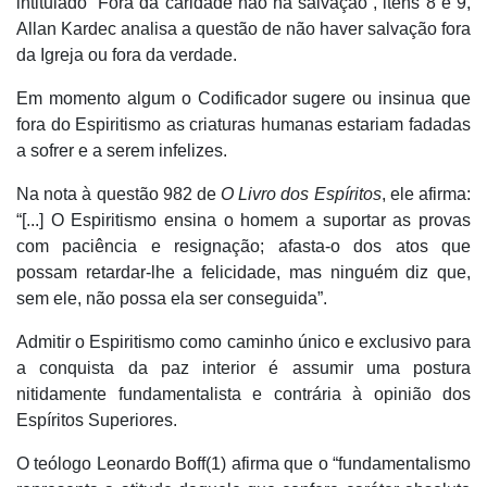
intitulado “Fora da caridade não há salvação”, itens 8 e 9,
Allan Kardec analisa a questão de não haver salvação fora
da Igreja ou fora da verdade.
Em momento algum o Codificador sugere ou insinua que
fora do Espiritismo as criaturas humanas estariam fadadas
a sofrer e a serem infelizes.
Na nota à questão 982 de
O Livro dos Espíritos
, ele afirma:
“[...] O Espiritismo ensina o homem a suportar as provas
com paciência e resignação; afasta-o dos atos que
possam retardar-lhe a felicidade, mas ninguém diz que,
sem ele, não possa ela ser conseguida”.
Admitir o Espiritismo como caminho único e exclusivo para
a conquista da paz interior é assumir uma postura
nitidamente fundamentalista e contrária à opinião dos
Espíritos Superiores.
O teólogo Leonardo Boff(1) afirma que o “fundamentalismo