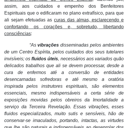
assim, aos cuidados e empenho dos Benfeitores
Espirituais que o edificaram no plano extrafísico, para que
ali sejam efetuadas as
curas das almas, esclarecendo e
confortando os corações e, sobretudo, libertando
consciências
:
“As
vibrações
disseminadas pelos ambientes
de um Centro Espírita, pelos cuidados dos seus tutelares
invisíveis; os
fluidos úteis
, necessários aos variados quão
delicados trabalhos que ali se devem processar, desde a
cura de enfermos até a conversão de entidades
desencarnadas sofredoras e até mesmo a oratória
inspirada pelos instrutores espirituais, são elementos
essenciais, mesmo indispensáveis a certa série de
exposições movidas pelos obreiros da Imortalidade a
serviço da Terceira Revelação. Essas vibrações, esses
fluidos especializados, muito sutis e sensíveis, hão de
conservar-se imaculados, portando, intactas, as virtudes
que lhe são naturais e indispensáveis ao desenrolar dos