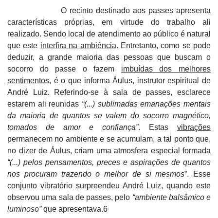
O recinto destinado aos passes apresenta
características próprias, em virtude do trabalho ali
realizado. Sendo local de atendimento ao público é natural
que este
interfira na ambiência
. Entretanto, como se pode
deduzir, a grande maioria das pessoas que buscam o
socorro do passe o fazem
imbuídas dos melhores
sentimentos
, é o que informa Áulus, instrutor espiritual de
André Luiz. Referindo-se à sala de passes, esclarece
estarem ali reunidas
“(...) sublimadas emanações mentais
da maioria de quantos se valem do socorro magnético,
tomados de amor e confiança”
. Estas
vibrações
permanecem no ambiente e se acumulam, a tal ponto que,
no dizer de Áulus,
criam uma atmosfera especial
formada
“(...) pelos pensamentos, preces e aspirações de quantos
nos procuram trazendo o melhor de si mesmos
”. Esse
conjunto vibratório surpreendeu André Luiz, quando este
observou uma sala de passes, pelo
“ambiente balsâmico e
luminoso”
que apresentava.6