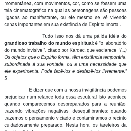
momentânea, com movimentos, cor, como se fossem uma
tela cinematográfica na qual as personagens são pessoas
ligadas ao manifestante, ou ele mesmo se vê vivendo
cenas importantes em sua existência de Espírito imortal.
Tudo isso nos dá uma pálida idéia do
grandioso trabalho do mundo espiritual
; é “o laboratório
do mundo invisível”, citado por Kardec, que esclarece: “
(...)
Os objetos que o Espírito forma, têm existência temporária,
subordinada à sua vontade, ou a uma necessidade que
ele experimenta. Pode fazê-los e desfazê-los livremente
.
”
5
E dizer que com a nossa
invigilância
podemos
prejudicar num relance toda essa estrutura! Isto acontece
quando
comparecemos despreparados para a reunião
,
trazendo vibrações negativas, desequilibrantes; quando
trazemos o pensamento viciado e contaminamos o recinto
cuidadosamente preparado. Nesta hora, os tarefeiros da