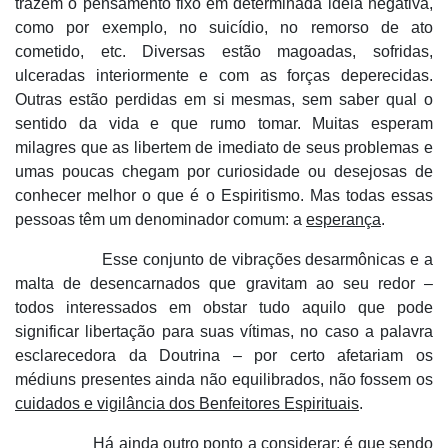
trazem o pensamento fixo em determinada idéia negativa,
como por exemplo, no suicídio, no remorso de ato
cometido, etc. Diversas estão magoadas, sofridas,
ulceradas interiormente e com as forças deperecidas.
Outras estão perdidas em si mesmas, sem saber qual o
sentido da vida e que rumo tomar. Muitas esperam
milagres que as libertem de imediato de seus problemas e
umas poucas chegam por curiosidade ou desejosas de
conhecer melhor o que é o Espiritismo. Mas todas essas
pessoas têm um denominador comum: a
esperança
.
Esse conjunto de vibrações desarmônicas e a
malta de desencarnados que gravitam ao seu redor –
todos interessados em obstar tudo aquilo que pode
significar libertação para suas vítimas, no caso a palavra
esclarecedora da Doutrina – por certo afetariam os
médiuns presentes ainda não equilibrados, não fossem os
cuidados e vigilância dos Benfeitores Espirituais
.
Há ainda outro ponto a considerar: é que sendo