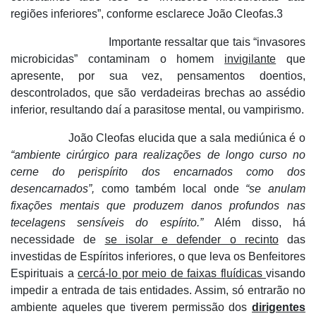
regiões inferiores”, conforme esclarece João Cleofas.3
Importante ressaltar que tais “invasores
microbicidas” contaminam o homem
invigilante
que
apresente, por sua vez, pensamentos doentios,
descontrolados, que são verdadeiras brechas ao assédio
inferior, resultando daí a parasitose mental, ou vampirismo.
João Cleofas elucida que a sala mediúnica é o
“ambiente cirúrgico para realizações de longo curso no
cerne do perispírito dos encarnados como dos
desencarnados”,
como também local onde
“se anulam
fixações mentais que produzem danos profundos nas
tecelagens sensíveis do espírito.”
Além disso, há
necessidade de
se isolar e defender o recinto
das
investidas de Espíritos inferiores, o que leva os Benfeitores
Espirituais a
cercá-lo por meio de faixas fluídicas
visando
impedir a entrada de tais entidades. Assim, só entrarão no
ambiente aqueles que tiverem permissão dos
dirigentes