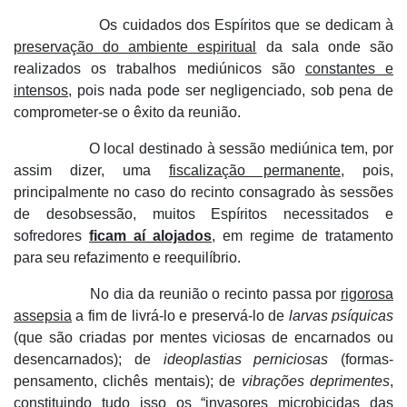
Os cuidados dos Espíritos que se dedicam à
preservação do ambiente espiritual
da sala onde são
realizados os trabalhos mediúnicos são
constantes e
intensos
, pois nada pode ser negligenciado, sob pena de
comprometer-se o êxito da reunião.
O local destinado à sessão mediúnica tem, por
assim dizer, uma
fiscalização permanente
, pois,
principalmente no caso do recinto consagrado às sessões
de desobsessão, muitos Espíritos necessitados e
sofredores
ficam aí alojados
, em regime de tratamento
para seu refazimento e reequilíbrio.
No dia da reunião o recinto passa por
rigorosa
assepsia
a fim de livrá-lo e preservá-lo de
larvas psíquicas
(que são criadas por mentes viciosas de encarnados ou
desencarnados); de
ideoplastias perniciosas
(formas-
pensamento, clichês mentais); de
vibrações deprimentes
,
constituindo tudo isso os “invasores microbicidas das