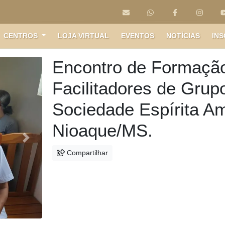
CENTROS
LOJA VIRTUAL
EVENTOS
NOTÍCIAS
INS
Encontro de Formaçã
Facilitadores de Grup
Sociedade Espírita A
Nioaque/MS.
Próximo
Compartilhar