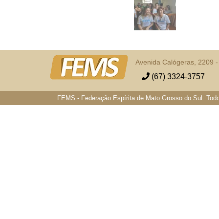
Avenida Calógeras, 2209 
(67) 3324-3757
FEMS - Federação Espírita de Mato Grosso do Sul. Todo