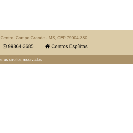
- Centro, Campo Grande - MS, CEP 79004-380
99864-3685
Centros Espíritas
s os direitos reservados