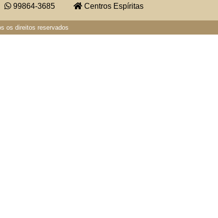
99864-3685
Centros Espíritas
s os direitos reservados